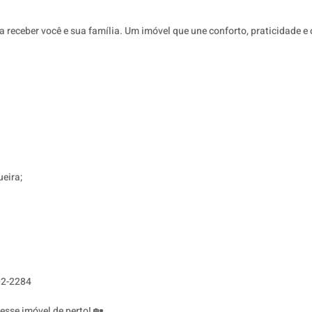
receber você e sua família. Um imóvel que une conforto, praticidade e o
ueira;
02-2284
esse imóvel de perto! 🏡