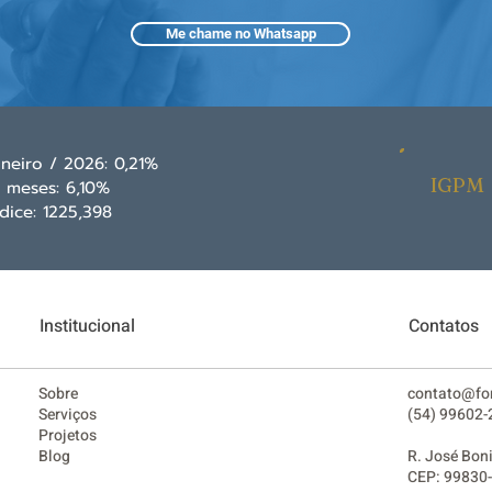
Me chame no Whatsapp
aneiro / 2026: 0,21%
IGPM
2 meses: 6,10%
ndice: 1225,398
Institucional
Contatos
Sobre
contato@fo
Serviços
(54) 99602-
Projetos
Blog
R. José Bon
CEP: 99830