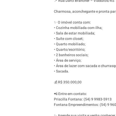
📍 Rua Darci Brancher – Viadutos/RS
Charmosa, aconchegante e pronta para 
✨ O imóvel conta com:
• Cozinha mobiliada com ilha;
• Sala de estar mobiliada;
• Suíte com closet;
• Quarto mobiliado;
• Quarto/escritório;
• 2 banheiros sociais;
• Área de serviço;
• Área de lazer com sacada e churrasq
• Sacada.
💰 R$ 350.000,00
📲 Entre em contato:
Priscilla Fontana: (54) 9 9983-5913
Fontana Empreendimentos: (54) 9 96
✨ Agende sua visita e venha conhecer 