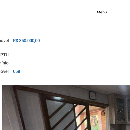
Menu
móvel
R$ 350.000,00
IPTU
ínio
móvel
058