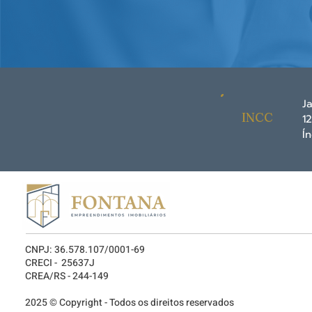
J
INCC
1
Í
CNPJ: 36.578.107/0001-69
CRECI - 25637J
CREA/RS - 244-149
2025 © Copyright - Todos os direitos reservados