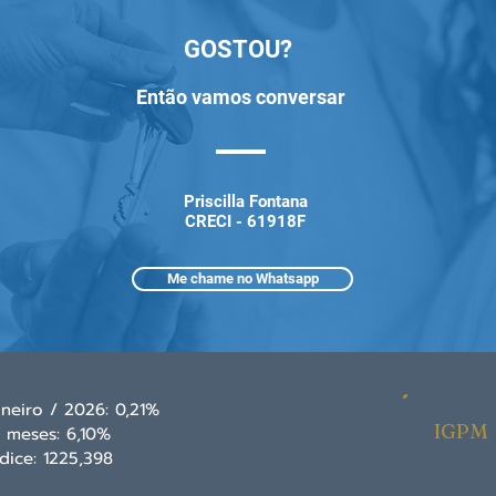
GOSTOU?
Então vamos conversar
Priscilla Fontana
CRECI - 61918F
Me chame no Whatsapp
aneiro / 2026: 0,21%
IGPM
2 meses: 6,10%
ndice: 1225,398