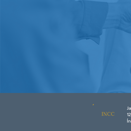
J
INCC
1
Í