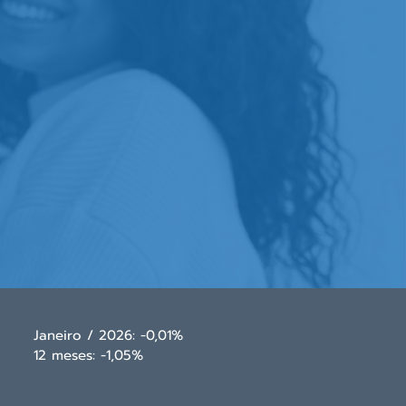
Janeiro / 2026: -0,01%
12 meses: -1,05%