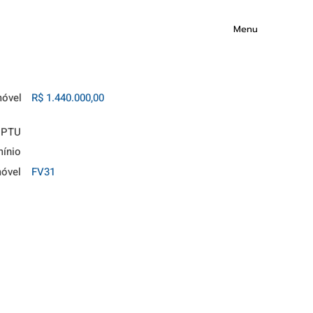
Menu
móvel
R$ 1.440.000,00
IPTU
ínio
móvel
FV31