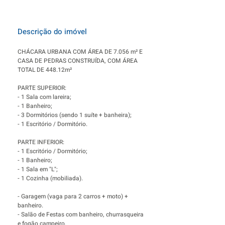
Descrição do imóvel
CHÁCARA URBANA COM ÁREA DE 7.056 m² E
CASA DE PEDRAS CONSTRUÍDA, COM ÁREA
TOTAL DE 448.12m²
PARTE SUPERIOR:
- 1 Sala com lareira;
- 1 Banheiro;
- 3 Dormitórios (sendo 1 suíte + banheira);
- 1 Escritório / Dormitório.
PARTE INFERIOR:
- 1 Escritório / Dormitório;
- 1 Banheiro;
- 1 Sala em "L";
- 1 Cozinha (mobiliada).
- Garagem (vaga para 2 carros + moto) +
banheiro.
- Salão de Festas com banheiro, churrasqueira
e fogão campeiro.