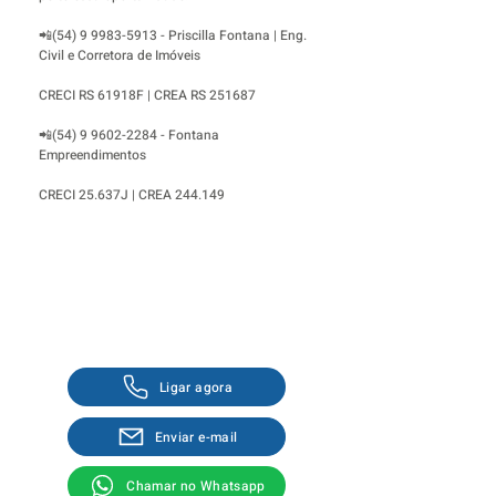
📲(54)
9 9983-5913
- Priscilla Fontana | Eng.
Civil e Corretora de Imóveis
CRECI RS 61918F | CREA RS 251687
📲(54)
9 9602-2284
- Fontana
Empreendimentos
CRECI 25.637J | CREA 244.149
Fale com um corretor
Ligar agora
Enviar e-mail
Chamar no Whatsapp